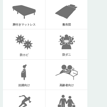
脚付きマットレス
敷布団
防ダニ
防カビ
妊婦向け
高齢者向け