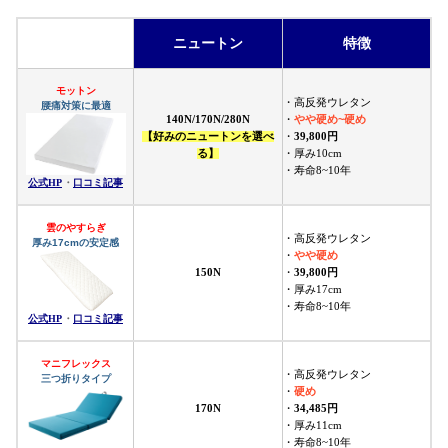
ニュートン
特徴
モットン
・高反発ウレタン
腰痛対策に最適
やや硬め~硬め
140N/170N/280N
・
【好みのニュートンを選べ
・
39,800円
る】
・厚み10cm
・寿命8~10年
公式HP
・
口コミ記事
雲のやすらぎ
・高反発ウレタン
厚み17cmの安定感
やや硬め
・
150N
・
39,800円
・厚み17cm
・寿命8~10年
公式HP
・
口コミ記事
マニフレックス
・高反発ウレタン
三つ折りタイプ
硬め
・
170N
・
34,485円
・厚み11cm
・寿命8~10年