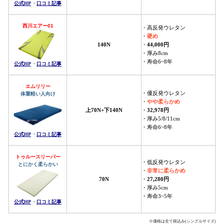
公式HP
・
口コミ記事
西川エアー01
・高反発ウレタン
硬め
・
140N
・
44,000円
・厚み8cm
・寿命6~8年
公式HP
・
口コミ記事
エムリリー
・優反発ウレタン
体重軽い人向け
やや柔らかめ
・
上70N+下140N
・
32,978円
・厚み5/8/11cm
・寿命6~8年
公式HP
・
口コミ記事
トゥルースリーパー
・低反発ウレタン
とにかく柔らかい
非常に柔らかめ
・
70N
・
27,280円
・厚み5cm
・寿命3~5年
公式HP
・
口コミ記事
※価格は全て税込み(シングルサイズ)