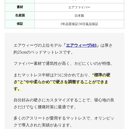
素材
エアファイバー
生産国
日本製
保証
3年品質保証/30日返品保証
エアウィーヴの上位モデル
「
エアウィーヴS03
」
は厚さ
約25cmのベッドマットレスです。
ファイバー素材で通気性が高く、カビにくいのが特徴。
またマットレス中材は3つに分かれており、
“標準の硬
さ”と”やや柔らかめ”で硬さを調整することができま
す。
自分好みの硬さにカスタマイズすることで、寝心地の良
さだけでなく腰痛対策に最適です。
多くのアスリートが愛用するマットレスで、オリンピッ
クで導入された実績があります。