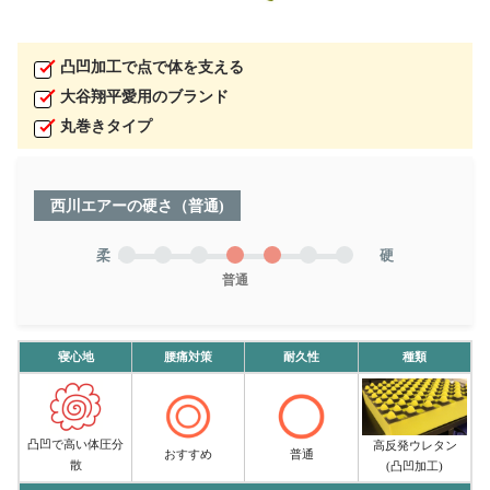
凸凹加工で点で体を支える
大谷翔平愛用のブランド
丸巻きタイプ
西川エアーの硬さ（普通)
柔
硬
普通
寝心地
腰痛対策
耐久性
種類
凸凹で高い体圧分
高反発ウレタン
おすすめ
普通
散
(凸凹加工)