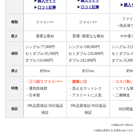
▶︎
購入サイト
▶︎
購入サイト
▶︎
購入サ
▶︎
口コミ記事
▶︎
口コミ記事
ファイバ
種類
ファイバー
ファイバー
+高反発ウ
適度な硬め
普通~適度なな硬め
やや柔ら
硬さ
シングル:77,000円
シングル:198,000円
シングル:22,80
値段
セミダブル:93,500円
セミダブル:220,000円
セミダブル:29,8
ダブル:110,000円
ダブル:242,000円
ダブル:35,800円
約9cm
約25cm
約9cm
厚さ
三つ折りファイバー
腰痛に◎
コスパ良い
・
・
・
特徴
・通気性抜群
・洗えるマットレス
・ソフトな寝心
・日本製
・アスリートに人気
・二層構造
3年品質保証/30日返品
3年品質保証/30日返品
保証
30日間返品
保証
保証
※値段は全て税込み
※値段は変更される場合があります