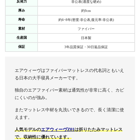
反発力
非公表(適度な硬め)
厚み
約9cm
寿命
約6~8年(密度:非公表,復元率:非公表)
素材
ファイバー
生産国
日本製
保証
3年品質保証・30日返品保証
エアウィーヴはファイバーマットレスの代名詞ともいえ
る日本の大手寝具メーカーです。
独自のエアファイバー素材は通気性が非常に高く、カビ
にくいのが強み。
またマットレス中材を丸洗いできるので、長く清潔に使
えます。
人気モデルの
エアウィーヴZ01
は折りたたみマットレス
で、収納性に優れています。