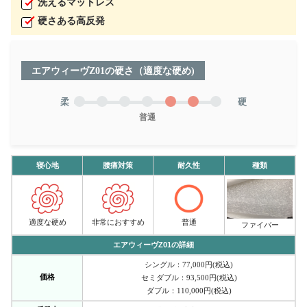
洗えるマットレス
硬さある高反発
エアウィーヴZ01の硬さ（適度な硬め)
柔
硬
普通
寝心地
腰痛対策
耐久性
種類
適度な硬め
非常におすすめ
普通
ファイバー
エアウィーヴZ01の詳細
シングル：77,000円(税込)
価格
セミダブル：93,500円(税込)
ダブル：110,000円(税込)