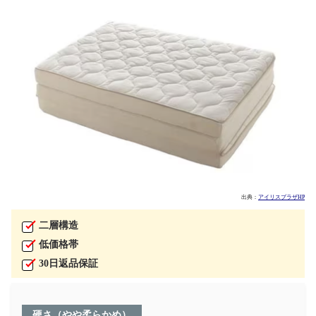
出典：
アイリスプラザHP
二層構造
低価格帯
30日返品保証
硬さ（やや柔らかめ）