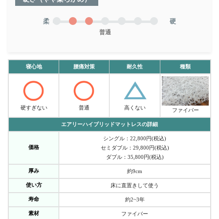
柔
硬
普通
寝心地
腰痛対策
耐久性
種類
硬すぎない
普通
高くない
ファイバー
エアリーハイブリッドマットレスの詳細
シングル：22,800円(税込)
価格
セミダブル：29,800円(税込)
ダブル：35,800円(税込)
厚み
約9cm
使い方
床に直置きして使う
寿命
約2~3年
素材
ファイバー