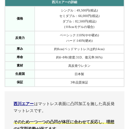
西川エアーの詳細
シングル：49,500円(税込)
セミダブル：66,000円(税込)
価格
ダブル：82,500円(税込)
(※8cmモデルの場合)
ベーシック:110N(やや硬め)
反発力
ハード:140N(硬め)
厚み
約8cm(ベッドマットレスは約14cm)
寿命
約6~8年(密度:31D、復元率:96%)
素材
高反発ウレタン
生産国
日本製
保証
3年品質保証
西川エアー
はマットレス表面に凸凹加工を施した高反発
マットレスです。
そのため一つ一つの凸凹が体圧に合わせて反応し、理想
のS字型姿勢が保てます。