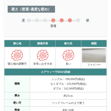
硬さ（普通~適度な硬め）
柔
硬
普通
寝心地
腰痛対策
耐久性
種類
寝心地の調整可
非常におすすめ
良い
ファイバー
エアウィーヴS03の詳細
シングル：198,000円(税込)
価格
セミダブル：220,000円(税込)
ダブル：242,000円(税込)
厚み
約25cm
使い方
ベッドフレームの上で使う
寿命
約8~10年