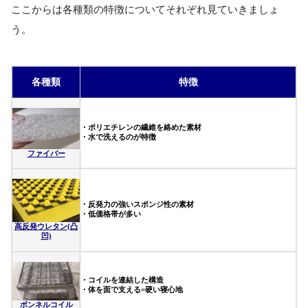
ここからは各種類の特徴についてそれぞれ見ていきましょ
う。
各種類
特徴
・ポリエチレンの繊維を絡めた素材
・水で洗えるのが特徴
ファイバー
・反発力の強いスポンジ性の素材
・低価格帯が多い
高反発ウレタン(凸
凹)
・コイルを連結した構造
・体を面で支える=硬い寝心地
ボンネルコイル