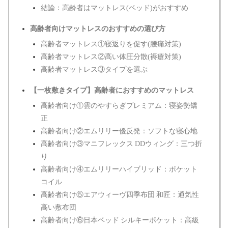
結論：高齢者はマットレス(ベッド)がおすすめ
高齢者向けマットレスのおすすめの選び方
高齢者マットレス①寝返りを促す(腰痛対策)
高齢者マットレス②高い体圧分散(褥瘡対策)
高齢者マットレス③タイプを選ぶ
【一枚敷きタイプ】高齢者におすすめのマットレス
高齢者向け①雲のやすらぎプレミアム：寝姿勢矯
正
高齢者向け②エムリリー優反発：ソフトな寝心地
高齢者向け③マニフレックス DDウィング：三つ折
り
高齢者向け④エムリリーハイブリッド：ポケット
コイル
高齢者向け⑤エアウィーヴ四季布団 和匠：通気性
高い敷布団
高齢者向け⑥日本ベッド シルキーポケット：高級