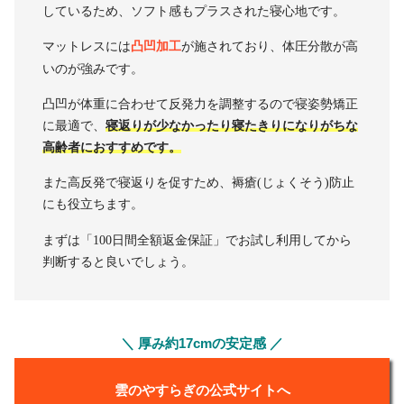
しているため、ソフト感もプラスされた寝心地です。
マットレスには
凸凹加工
が施されており、体圧分散が高
いのが強みです。
凸凹が体重に合わせて反発力を調整するので寝姿勢矯正
に最適で、
寝返りが少なかったり寝たきりになりがちな
高齢者におすすめです。
また高反発で寝返りを促すため、褥瘡(じょくそう)防止
にも役立ちます。
まずは「100日間全額返金保証」でお試し利用してから
判断すると良いでしょう。
＼ 厚み約17cmの安定感 ／
雲のやすらぎの公式サイトへ