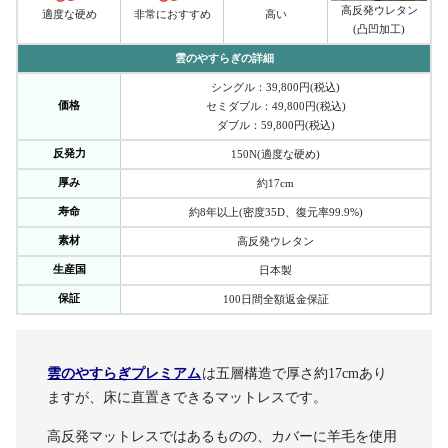
高反発ウレタン
適度な硬め
非常におすすめ
高い
(凸凹加工)
雲のやすらぎの詳細
シングル：39,800円(税込)
価格
セミダブル：49,800円(税込)
ダブル：59,800円(税込)
反発力
150N(適度な硬め)
厚み
約17cm
寿命
約8年以上(密度35D、復元率99.9%)
素材
高反発ウレタン
生産国
日本製
保証
100日間全額返金保証
雲のやすらぎプレミアム
は五層構造で厚さ約17cmあり
ますが、床に直置きできるマットレスです。
高反発マットレスではあるものの、カバーに羊毛を使用