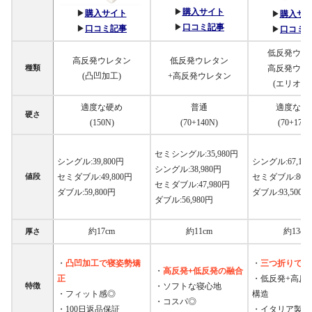
▶︎
購入サイト
▶︎
購入サイト
▶︎
購入サ
▶︎
口コミ記事
▶︎
口コミ記事
▶︎
口コミ
低反発ウレ
高反発ウレタン
低反発ウレタン
種類
高反発ウレ
(凸凹加工)
+高反発ウレタン
(エリオセ
適度な硬め
普通
適度な硬
硬さ
(150N)
(70+140N)
(70+170N
セミシングル:35,980円
シングル:39,800円
シングル:67,10
シングル:38,980円
値段
セミダブル:49,800円
セミダブル:80,3
セミダブル:47,980円
ダブル:59,800円
ダブル:93,500円
ダブル:56,980円
約17cm
約11cm
約13cm
厚さ
凸凹加工で寝姿勢矯
三つ折りで収
・
・
高反発+低反発の融合
・
正
・低反発+高反
特徴
・ソフトな寝心地
・フィット感◎
構造
・コスパ◎
・100日返品保証
・イタリア製高