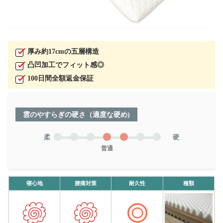
厚み約17cmの五層構造
凸凹加工でフィット感◎
100日間全額返金保証
雲のやすらぎの硬さ（適度な硬め)
柔
硬
普通
寝心地
腰痛対策
耐久性
種類