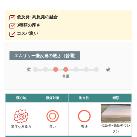
低反発+高反発の融合
3種類の厚さ
コスパ良い
エムリリー優反発の硬さ（普通)
柔
硬
普通
寝心地
腰痛対策
耐久性
種類
低反発+高反発ウレ
適度な反発力
良い
普通
タン