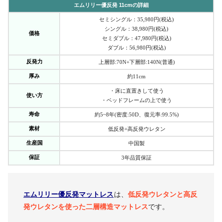
エムリリー優反発 11cmの詳細
セミシングル：35,980円(税込)
シングル：38,980円(税込)
価格
セミダブル：47,980円(税込)
ダブル：56,980円(税込)
反発力
上層部:70N+下層部:140N(普通)
厚み
約11cm
・床に直置きして使う
使い方
・ベッドフレームの上で使う
寿命
約5~8年(密度:50D、復元率:99.5%)
素材
低反発+高反発ウレタン
生産国
中国製
保証
3年品質保証
エムリリー優反発マットレス
は、
低反発ウレタンと高反
発ウレタンを使った二層構造マットレス
です。