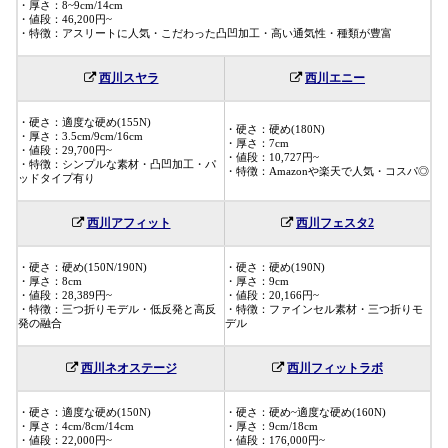
・厚さ：8~9cm/14cm
・値段：46,200円~
・特徴：アスリートに人気・こだわった凸凹加工・高い通気性・種類が豊富
西川スヤラ
西川エニー
・硬さ：適度な硬め(155N)
・硬さ：硬め(180N)
・厚さ：3.5cm/9cm/16cm
・厚さ：7cm
・値段：29,700円~
・値段：10,727円~
・特徴：シンプルな素材・凸凹加工・パ
・特徴：Amazonや楽天で人気・コスパ◎
ッドタイプ有り
西川アフィット
西川フェスタ2
・硬さ：硬め(150N/190N)
・硬さ：硬め(190N)
・厚さ：8cm
・厚さ：9cm
・値段：28,389円~
・値段：20,166円~
・特徴：三つ折りモデル・低反発と高反
・特徴：ファインセル素材・三つ折りモ
発の融合
デル
西川ネオステージ
西川フィットラボ
・硬さ：適度な硬め(150N)
・硬さ：硬め~適度な硬め(160N)
・厚さ：4cm/8cm/14cm
・厚さ：9cm/18cm
・値段：22,000円~
・値段：176,000円~