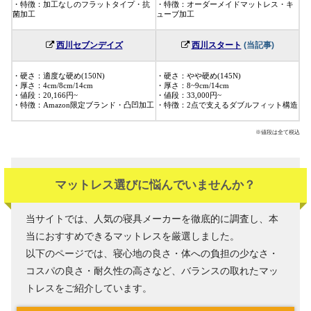
・特徴：加工なしのフラットタイプ・抗
・特徴：オーダーメイドマットレス・キ
菌加工
ューブ加工
(当記事)
西川セブンデイズ
西川スタート
・硬さ：適度な硬め(150N)
・硬さ：やや硬め(145N)
・厚さ：4cm/8cm/14cm
・厚さ：8~9cm/14cm
・値段：20,166円~
・値段：33,000円~
・特徴：Amazon限定ブランド・凸凹加工
・特徴：2点で支えるダブルフィット構造
※値段は全て税込
マットレス選びに悩んでいませんか？
当サイトでは、人気の寝具メーカーを徹底的に調査し、本
当におすすめできるマットレスを厳選しました。
以下のページでは、寝心地の良さ・体への負担の少なさ・
コスパの良さ・耐久性の高さなど、バランスの取れたマッ
トレスをご紹介しています。