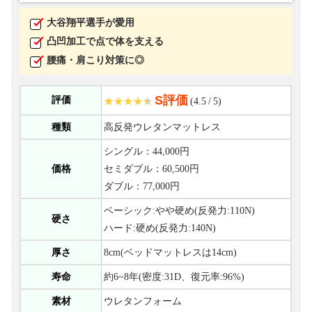
大谷翔平選手が愛用
凸凹加工で点で体を支える
腰痛・肩こり対策に◎
S評価
評価
(4.5 / 5)
種類
高反発ウレタンマットレス
シングル：44,000円
価格
セミダブル：60,500円
ダブル：77,000円
ベーシック:やや硬め(反発力:110N)
硬さ
ハード:硬め(反発力:140N)
厚さ
8cm(ベッドマットレスは14cm)
寿命
約6~8年(密度:31D、復元率:96%)
素材
ウレタンフォーム