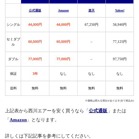
公式通販
Amazon
楽天
Yahoo!
44,000円
44,000円
シングル
67,250円
56,940円
セミダブ
60,500円
60,500円
–
77,125円
ル
77,000円
77,000円
ダブル
–
97,750円
3年
保証
なし
なし
なし
送料
無料
無料
無料
無料
※価格は変わる場合があります(全て税込み)
上記表から西川エアーを安く買うなら「
公式通販
」または
「
Amazon
」となります。
詳しくは下記記事を参考にしてください。