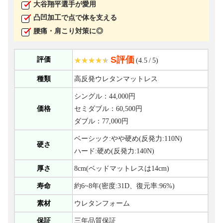
大谷翔平選手が愛用
凸凹加工で点で体を支える
腰痛・肩こり対策に◎
S評価
評価
(4.5 / 5)
種類
高反発ウレタンマットレス
シングル：44,000円
価格
セミダブル：60,500円
ダブル：77,000円
ベーシック:やや硬め(反発力:110N)
硬さ
ハード:硬め(反発力:140N)
厚さ
8cm(ベッドマットレスは14cm)
寿命
約6~8年(密度:31D、復元率:96%)
素材
ウレタンフォーム
保証
三年品質保証