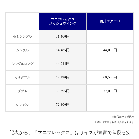
マニフレックス
西川エアー01
メッシュウィング
31,460円
–
セミシングル
34,485円
44,000円
シングル
44,044円
–
シングルロング
47,190円
60,500円
セミダブル
59,895円
77,000円
ダブル
72,600円
–
シングル
※値段は全て税込み
※値段は変更される場合があります
上記表から、「マニフレックス」はサイズが豊富で値段も安