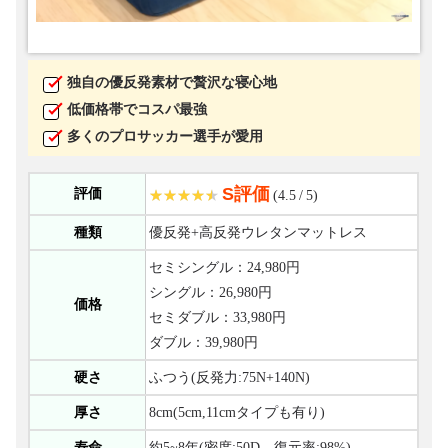
独自の優反発素材で贅沢な寝心地
低価格帯でコスパ最強
多くのプロサッカー選手が愛用
S評価
評価
(4.5 / 5)
種類
優反発+高反発ウレタンマットレス
セミシングル：24,980円
シングル：26,980円
価格
セミダブル：33,980円
ダブル：39,980円
硬さ
ふつう(反発力:75N+140N)
厚さ
8cm(5cm,11cmタイプも有り)
寿命
約5~8年(密度:50D、復元率:98%)