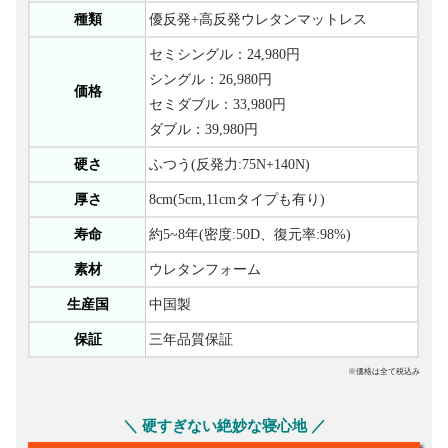
種類
優反発+高反発ウレタンマットレス
セミシングル：24,980円
シングル：26,980円
価格
セミダブル：33,980円
ダブル：39,980円
硬さ
ふつう(反発力:75N+140N)
厚さ
8cm(5cm,11cmタイプも有り)
寿命
約5~8年(密度:50D、復元率:98%)
素材
ウレタンフォーム
生産国
中国製
保証
三年品質保証
※価格は全て税込み
＼ 硬すぎない絶妙な寝心地 ／