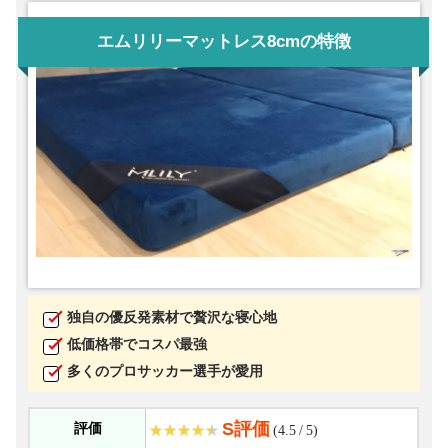
エムリリーマットレス8cmの特徴
独自の優反発素材で贅沢な寝心地
低価格帯でコスパ最強
多くのプロサッカー選手が愛用
S評価
評価
(4.5 / 5)