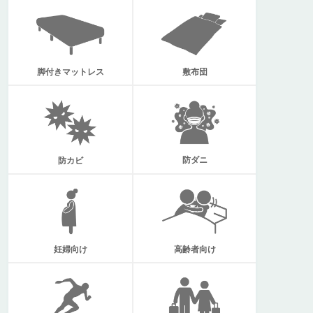
脚付きマットレス
敷布団
防ダニ
防カビ
妊婦向け
高齢者向け