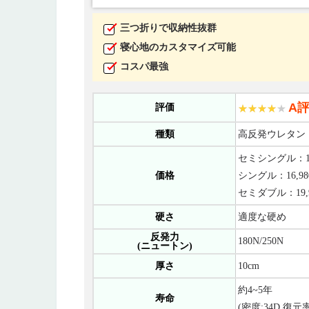
三つ折りで収納性抜群
寝心地のカスタマイズ可能
コスパ最強
A
評価
種類
高反発ウレタン
セミシングル：13
価格
シングル：16,98
セミダブル：19,
硬さ
適度な硬め
反発力
180N/250N
(ニュートン)
厚さ
10cm
約4~5年
寿命
(密度:34D,復元率