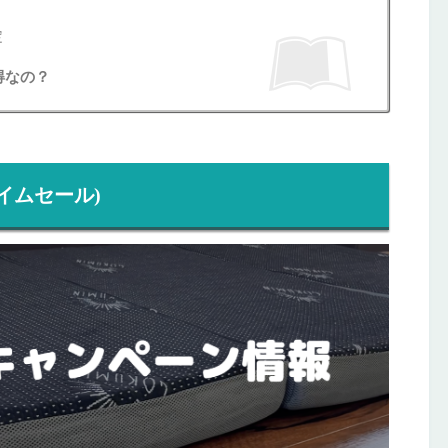
定
得なの？
イムセール)